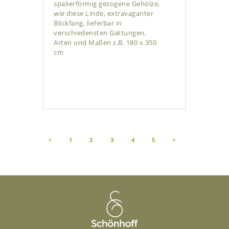
spalierförmig gezogene Gehölze,
wie diese Linde, extravaganter
Blickfang, lieferbar in
verschiedensten Gattungen,
Arten und Maßen z.B. 180 x 350
cm
Seitennummerierung
PAGE
1
PAGE
2
<
PAGE
3
PAGE
4
PAGE
5
>
der
Beiträge