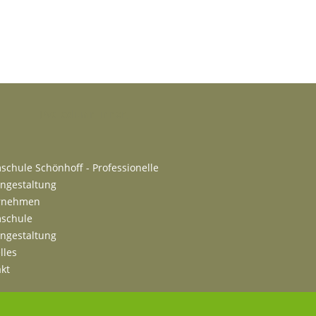
[/vc_column_inner]
chule Schönhoff - Professionelle
ngestaltung
rnehmen
schule
ngestaltung
lles
kt