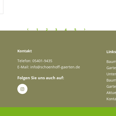
ierung
PAGE
1
PAGE
2
<
PAGE
3
PAGE
4
PAGE
5
>
Kontakt
Links
Telefon: 05401-9435
Baums
E-Mail:
info@schoenhoff-gaerten.de
Garte
Unte
Folgen Sie uns auch auf:
Baum
Garte
Aktue
Konta