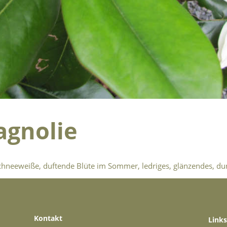
gnolie
neeweiße, duftende Blüte im Sommer, ledriges, glänzendes, dunk
Kontakt
Links