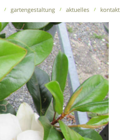
baumschule
gartengestaltung
kontakt
gartengestaltung
aktuelles
kontakt
/
/
/