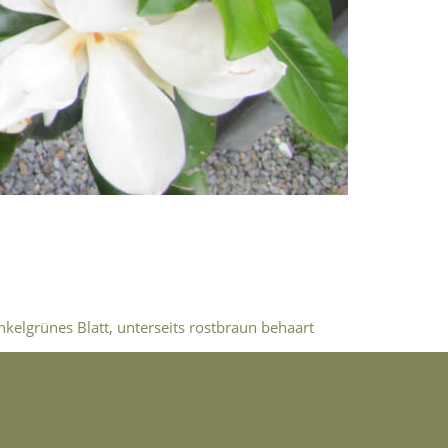
elgrünes Blatt, unterseits rostbraun behaart
[/vc_column_inner]